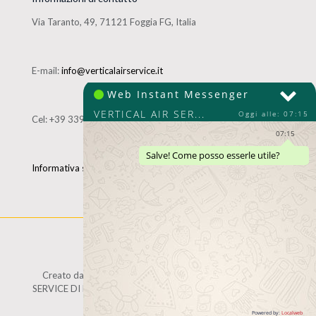
Via Taranto, 49, 71121 Foggia FG, Italia
E-mail:
info@verticalairservice.it
Cel:
+39 339 4906512
Informativa sul trattamento dei dati personali
Creato da
Local Web
Copyrights © 2017 VERTICAL AIR
SERVICE DI PAOLUCCI FABIO - P. IVA 03541070714 | Tutti i
diritti riservati.