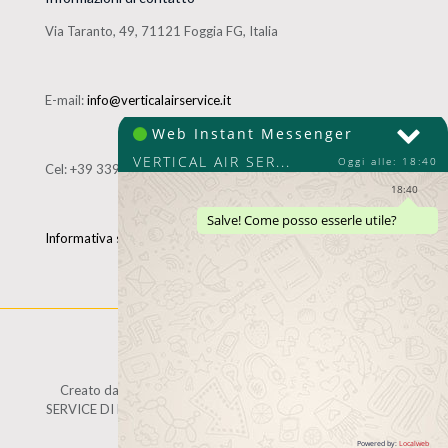
Via Taranto, 49, 71121 Foggia FG, Italia
E-mail:
info@verticalairservice.it
Cel:
+39 339 4906512
Informativa sul trattamento dei dati personali
Creato da
Local Web
Copyrights © 2017 VERTICAL AIR
SERVICE DI PAOLUCCI FABIO - P. IVA 03541070714 | Tutti i
diritti riservati.